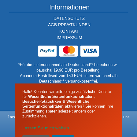
Informationen
DATENSCHUTZ
AGB PRIVATKUNDEN
KONTAKT
IMPRESSUM
*Für die Lieferung innerhalb Deutschland** berechnen wir
pauschal 19,90 EUR pro Bestellung.
Ab einem Bestellwert von 150 EUR liefern wir innerhalb
Deutschland** versandkostenfrei.
** Keine Lieferung auf Inseln oder Berghütten.
Hallo! Könnten wir bitte einige zusätzliche Dienste
Geben Sie in diesen Fällen bitte eine Lieferadressen auf dem
für
Wesentliche Seitenfunktionalitäten,
Festland oder einer Talstation an.
Besucher-Statistiken & Wesentliche
Seitenfunktionalitäten
aktivieren? Sie können Ihre
Zustimmung später jederzeit ändern oder
zurückziehen.
1acool - Alles rund um das Thema Kältetechnik - Das Klima liegt uns
am Herzen
Lassen Sie mich wählen
| Impressum |