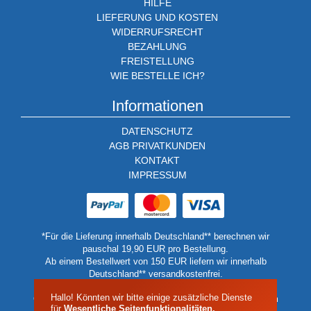
HILFE
LIEFERUNG UND KOSTEN
WIDERRUFSRECHT
BEZAHLUNG
FREISTELLUNG
WIE BESTELLE ICH?
Informationen
DATENSCHUTZ
AGB PRIVATKUNDEN
KONTAKT
IMPRESSUM
*Für die Lieferung innerhalb Deutschland** berechnen wir
pauschal 19,90 EUR pro Bestellung.
Ab einem Bestellwert von 150 EUR liefern wir innerhalb
Deutschland** versandkostenfrei.
** Keine Lieferung auf Inseln oder Berghütten.
Hallo! Könnten wir bitte einige zusätzliche Dienste
Geben Sie in diesen Fällen bitte eine Lieferadressen auf dem
für
Wesentliche Seitenfunktionalitäten,