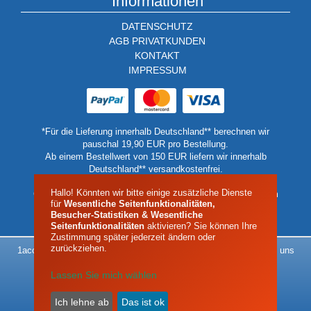
Informationen
DATENSCHUTZ
AGB PRIVATKUNDEN
KONTAKT
IMPRESSUM
*Für die Lieferung innerhalb Deutschland** berechnen wir
pauschal 19,90 EUR pro Bestellung.
Ab einem Bestellwert von 150 EUR liefern wir innerhalb
Deutschland** versandkostenfrei.
** Keine Lieferung auf Inseln oder Berghütten.
Hallo! Könnten wir bitte einige zusätzliche Dienste
Geben Sie in diesen Fällen bitte eine Lieferadressen auf dem
für
Wesentliche Seitenfunktionalitäten,
Festland oder einer Talstation an.
Besucher-Statistiken & Wesentliche
Seitenfunktionalitäten
aktivieren? Sie können Ihre
Zustimmung später jederzeit ändern oder
zurückziehen.
1acool - Alles rund um das Thema Kältetechnik - Das Klima liegt uns
am Herzen
Lassen Sie mich wählen
| Impressum |
Ich lehne ab
Das ist ok
Widerruf erklären