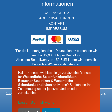
Informationen
DATENSCHUTZ
AGB PRIVATKUNDEN
KONTAKT
IMPRESSUM
*Für die Lieferung innerhalb Deutschland** berechnen wir
pauschal 19,90 EUR pro Bestellung.
Ab einem Bestellwert von 150 EUR liefern wir innerhalb
Deutschland** versandkostenfrei.
** Keine Lieferung auf Inseln oder Berghütten.
Hallo! Könnten wir bitte einige zusätzliche Dienste
Geben Sie in diesen Fällen bitte eine Lieferadressen auf dem
für
Wesentliche Seitenfunktionalitäten,
Festland oder einer Talstation an.
Besucher-Statistiken & Wesentliche
Seitenfunktionalitäten
aktivieren? Sie können Ihre
Zustimmung später jederzeit ändern oder
zurückziehen.
1acool - Alles rund um das Thema Kältetechnik - Das Klima liegt uns
am Herzen
Lassen Sie mich wählen
| Impressum |