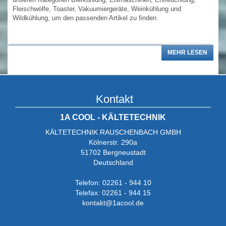
Fleischwölfe, Toaster, Vakuumiergeräte, Weinkühlung und
Wildkühlung, um den passenden Artikel zu finden.
Kältetechnik und Kühlschränke:
MEHR LESEN
Kühlschränke: Verschiedene Modelle von Kühlschränken, darunter
GlastürKühlschränke und Lagerkühlschränke.
Kühltruhen: Spezielle Kühltruhen für den professionellen Einsatz,
Kontakt
z.B. in der Gastronomie oder im Handel.
1A COOL - KÄLTETECHNIK
KÄLTETECHNIK RAUSCHENBACH GMBH
Entfeuchter:
Kölnerstr. 290a
Luftentfeuchter: Verschiedene Entfeuchter für unterschiedliche
51702 Bergneustadt
Einsatzbereiche, wie z.B. Schwimmbäder, Lagerhallen oder
Deutschland
Wohnräume.
Telefon: 02261 - 944 10
Telefax: 02261 - 944 15
Vakuumiergeräte:
kontakt@1acool.de
Vakuumiergeräte: Eine Auswahl an Vakuumiergeräten für den
Haushalt und den professionellen Einsatz, um die Haltbarkeit von