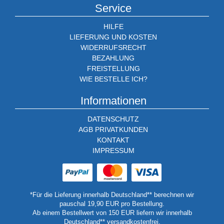
Service
Lebensmitteln zu verlängern.
HILFE
LIEFERUNG UND KOSTEN
Getränketechnik
WIDERRUFSRECHT
BEZAHLUNG
Bierkühlung: Geräte zur Kühlung und Lagerung von Bier.
FREISTELLUNG
Weinkühlung: Systeme zur optimalen Lagerung und Temperierung
WIE BESTELLE ICH?
von Wein.
Informationen
Eismaschinen
DATENSCHUTZ
AGB PRIVATKUNDEN
Eismaschinen: Verschiedene Modelle von Eismaschinen für die
KONTAKT
Herstellung von Eis, Sorbet und Frozen Joghurt zu Hause.
IMPRESSUM
*Für die Lieferung innerhalb Deutschland** berechnen wir
pauschal 19,90 EUR pro Bestellung.
Ab einem Bestellwert von 150 EUR liefern wir innerhalb
Deutschland** versandkostenfrei.