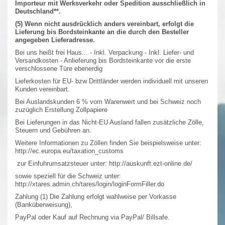
Importeur mit Werksverkehr oder Spedition ausschließlich in
Deutschland**.
(5) Wenn nicht ausdrücklich anders vereinbart, erfolgt die
Lieferung bis Bordsteinkante an die durch den Besteller
angegeben Lieferadresse.
Bei uns heißt frei Haus... - Inkl. Verpackung - Inkl. Liefer- und
Versandkosten - Anlieferung bis Bordsteinkante vor die erste
verschlossene Türe ebenerdig
Lieferkosten für EU- bzw Drittländer werden individuell mit unseren
Kunden vereinbart.
Bei Auslandskunden 6 % vom Warenwert und bei Schweiz noch
zuzüglich Erstellung Zollpapiere
Bei Lieferungen in das Nicht-EU Ausland fallen zusätzliche Zölle,
Steuern und Gebühren an.
Weitere Informationen zu Zöllen finden Sie beispielsweise unter:
http://ec.europa.eu/taxation_customs
zur Einfuhrumsatzsteuer unter: http://auskunft.ezt-online.de/
sowie speziell für die Schweiz unter:
http://xtares.admin.ch/tares/login/loginFormFiller.do
Zahlung (1) Die Zahlung erfolgt wahlweise per Vorkasse
(Banküberweisung),
PayPal oder Kauf auf Rechnung via PayPal/ Billsafe.