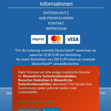
Informationen
DATENSCHUTZ
AGB PRIVATKUNDEN
KONTAKT
IMPRESSUM
*Für die Lieferung innerhalb Deutschland** berechnen wir
pauschal 19,90 EUR pro Bestellung.
Ab einem Bestellwert von 150 EUR liefern wir innerhalb
Deutschland** versandkostenfrei.
** Keine Lieferung auf Inseln oder Berghütten.
Hallo! Könnten wir bitte einige zusätzliche Dienste
Geben Sie in diesen Fällen bitte eine Lieferadressen auf dem
für
Wesentliche Seitenfunktionalitäten,
Festland oder einer Talstation an.
Besucher-Statistiken & Wesentliche
Seitenfunktionalitäten
aktivieren? Sie können Ihre
Zustimmung später jederzeit ändern oder
zurückziehen.
1acool - Alles rund um das Thema Kältetechnik - Das Klima liegt uns
am Herzen
Lassen Sie mich wählen
| Impressum |