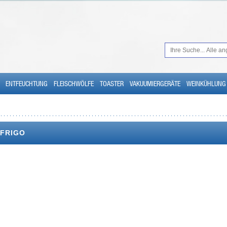
ENTFEUCHTUNG
FLEISCHWÖLFE
TOASTER
VAKUUMIERGERÄTE
WEINKÜHLUNG
FRIGO