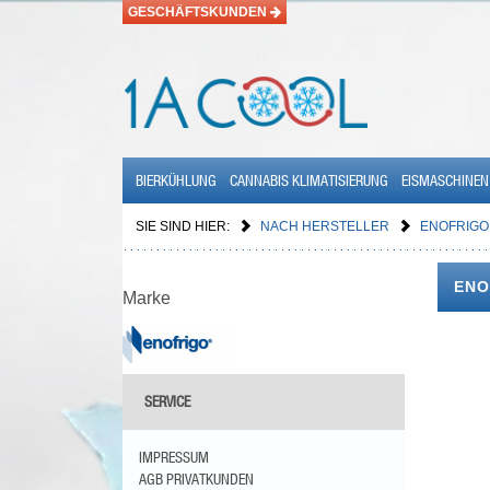
GESCHÄFTSKUNDEN
BIERKÜHLUNG
CANNABIS KLIMATISIERUNG
EISMASCHINEN
SIE SIND HIER:
NACH HERSTELLER
ENOFRIGO
ENO
Marke
SERVICE
IMPRESSUM
AGB PRIVATKUNDEN