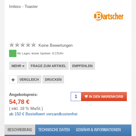
Imbiss - Toaster
Keine Bewertungen
Ab Lager, letzte Update: 6:15Uhr
MEHR
FRAGE ZUM ARTIKEL
EMPFEHLEN
VERGLEICH
DRUCKEN
Angebotspreis:
IN DEN WARENKORB
54,78
€
( inkl. 19 % MwSt.)
ab 150 € Bestellwert versandkostenfrei
BESCHREIBUNG
TECHNISCHE DATEN
GEWÄHR & INFORMATIONEN