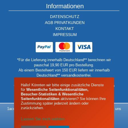
Informationen
DATENSCHUTZ
AGB PRIVATKUNDEN
KONTAKT
IMPRESSUM
*Für die Lieferung innerhalb Deutschland** berechnen wir
pauschal 19,90 EUR pro Bestellung.
Ab einem Bestellwert von 150 EUR liefern wir innerhalb
Deutschland** versandkostenfrei.
** Keine Lieferung auf Inseln oder Berghütten.
Hallo! Könnten wir bitte einige zusätzliche Dienste
Geben Sie in diesen Fällen bitte eine Lieferadressen auf dem
für
Wesentliche Seitenfunktionalitäten,
Festland oder einer Talstation an.
Besucher-Statistiken & Wesentliche
Seitenfunktionalitäten
aktivieren? Sie können Ihre
Zustimmung später jederzeit ändern oder
zurückziehen.
1acool - Alles rund um das Thema Kältetechnik - Das Klima liegt uns
am Herzen
Lassen Sie mich wählen
| Impressum |