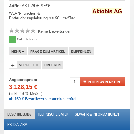
ArtNr.:
AKT-WDH-SE96
WLAN-Funktion &
Entfeuchtungsleistung bis 96 Liter/Tag
Keine Bewertungen
Sofort lieferbar.
MEHR
FRAGE ZUM ARTIKEL
EMPFEHLEN
VERGLEICH
DRUCKEN
Angebotspreis:
IN DEN WARENKORB
3.128,15
€
( inkl. 19 % MwSt.)
ab 150 € Bestellwert versandkostenfrei
BESCHREIBUNG
TECHNISCHE DATEN
GEWÄHR & INFORMATIONEN
PREISALARM