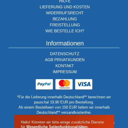
HILFE
LIEFERUNG UND KOSTEN
WIDERRUFSRECHT
BEZAHLUNG
FREISTELLUNG
WIE BESTELLE ICH?
Informationen
DATENSCHUTZ
AGB PRIVATKUNDEN
KONTAKT
IMPRESSUM
*Für die Lieferung innerhalb Deutschland** berechnen wir
pauschal 19,90 EUR pro Bestellung.
Ab einem Bestellwert von 150 EUR liefern wir innerhalb
Deutschland** versandkostenfrei.
** Keine Lieferung auf Inseln oder Berghütten.
Hallo! Könnten wir bitte einige zusätzliche Dienste
Geben Sie in diesen Fällen bitte eine Lieferadressen auf dem
für
Wesentliche Seitenfunktionalitäten,
Festland oder einer Talstation an.