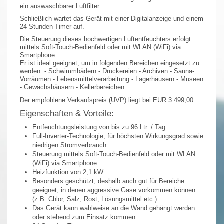
ein auswaschbarer Luftfilter.
Schließlich wartet das Gerät mit einer Digitalanzeige und einem
24 Stunden Timer auf.
Die Steuerung dieses hochwertigen Luftentfeuchters erfolgt
mittels Soft-Touch-Bedienfeld oder mit WLAN (WiFi) via
Smartphone.
Er ist ideal geeignet, um in folgenden Bereichen eingesetzt zu
werden: - Schwimmbädern - Druckereien - Archiven - Sauna-
Vorräumen - Lebensmittelverarbeitung - Lagerhäusern - Museen
- Gewächshäusern - Kellerbereichen.
Der empfohlene Verkaufspreis (UVP) liegt bei EUR 3.499,00
Eigenschaften & Vorteile:
Entfeuchtungsleistung von bis zu 96 Ltr. / Tag
Full-Inverter-Technologie, für höchsten Wirkungsgrad sowie
niedrigen Stromverbrauch
Steuerung mittels Soft-Touch-Bedienfeld oder mit WLAN
(WiFi) via Smartphone
Heizfunktion von 2,1 kW
Besonders geschützt, deshalb auch gut für Bereiche
geeignet, in denen aggressive Gase vorkommen können
(z.B. Chlor, Salz, Rost, Lösungsmittel etc.)
Das Gerät kann wahlweise an die Wand gehängt werden
oder stehend zum Einsatz kommen.