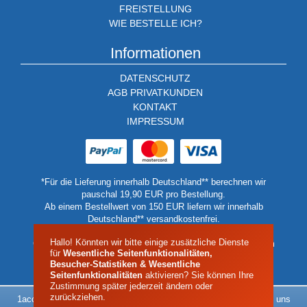
FREISTELLUNG
WIE BESTELLE ICH?
Informationen
DATENSCHUTZ
AGB PRIVATKUNDEN
KONTAKT
IMPRESSUM
*Für die Lieferung innerhalb Deutschland** berechnen wir
pauschal 19,90 EUR pro Bestellung.
Ab einem Bestellwert von 150 EUR liefern wir innerhalb
Deutschland** versandkostenfrei.
** Keine Lieferung auf Inseln oder Berghütten.
Hallo! Könnten wir bitte einige zusätzliche Dienste
Geben Sie in diesen Fällen bitte eine Lieferadressen auf dem
für
Wesentliche Seitenfunktionalitäten,
Festland oder einer Talstation an.
Besucher-Statistiken & Wesentliche
Seitenfunktionalitäten
aktivieren? Sie können Ihre
Zustimmung später jederzeit ändern oder
zurückziehen.
1acool - Alles rund um das Thema Kältetechnik - Das Klima liegt uns