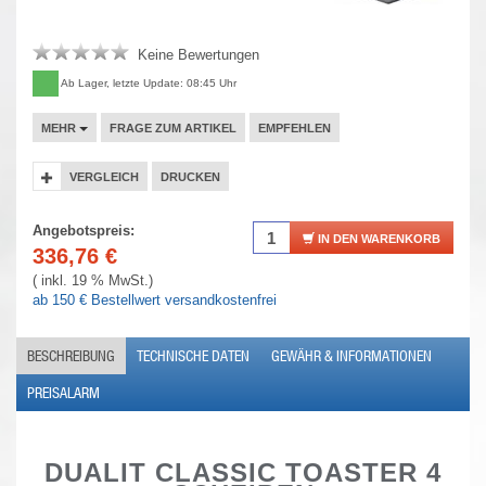
Keine Bewertungen
Ab Lager, letzte Update: 08:45 Uhr
MEHR
FRAGE ZUM ARTIKEL
EMPFEHLEN
VERGLEICH
DRUCKEN
Angebotspreis:
IN DEN WARENKORB
336,76
€
( inkl. 19 % MwSt.)
ab 150 € Bestellwert versandkostenfrei
BESCHREIBUNG
TECHNISCHE DATEN
GEWÄHR & INFORMATIONEN
PREISALARM
DUALIT CLASSIC TOASTER 4