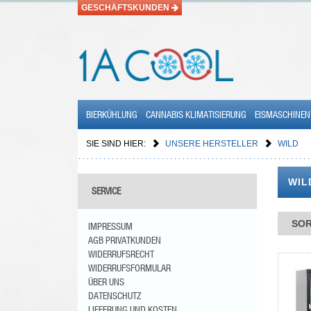
GESCHÄFTSKUNDEN
BIERKÜHLUNG
CANNABIS KLIMATISIERUNG
EISMASCHINEN
SIE SIND HIER:
UNSERE HERSTELLER
WILD
WI
SERVICE
SOR
IMPRESSUM
AGB PRIVATKUNDEN
WIDERRUFSRECHT
WIDERRUFSFORMULAR
ÜBER UNS
DATENSCHUTZ
LIEFERUNG UND KOSTEN