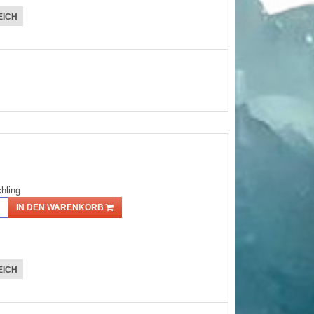
EICH
hling
IN DEN WARENKORB
EICH