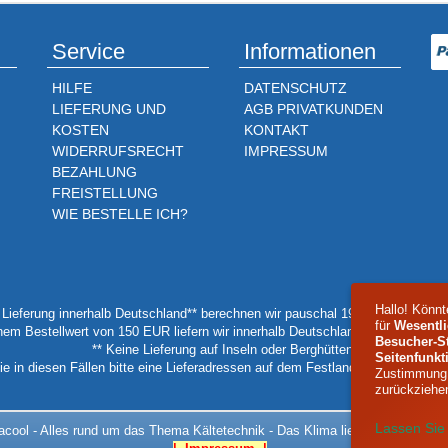
Service
Informationen
HILFE
DATENSCHUTZ
LIEFERUNG UND
AGB PRIVATKUNDEN
KOSTEN
KONTAKT
WIDERRUFSRECHT
IMPRESSUM
BEZAHLUNG
FREISTELLUNG
WIE BESTELLE ICH?
Hallo! Könnt
e Lieferung innerhalb Deutschland** berechnen wir pauschal 19,90 EUR pro Bes
für
Wesentli
nem Bestellwert von 150 EUR liefern wir innerhalb Deutschland** versandkoste
Besucher-St
** Keine Lieferung auf Inseln oder Berghütten.
Seitenfunkt
e in diesen Fällen bitte eine Lieferadressen auf dem Festland oder einer Talst
Zustimmung s
zurückziehe
Lassen Sie
acool - Alles rund um das Thema Kältetechnik - Das Klima liegt uns am Herz