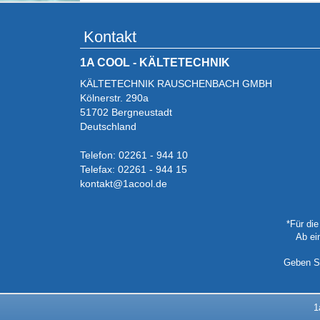
Kontakt
1A COOL - KÄLTETECHNIK
KÄLTETECHNIK RAUSCHENBACH GMBH
Kölnerstr. 290a
51702 Bergneustadt
Deutschland
Telefon: 02261 - 944 10
Telefax: 02261 - 944 15
kontakt@1acool.de
*Für di
Ab ei
Geben Si
1