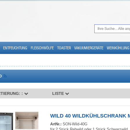
ENTFEUCHTUNG
FLEISCHWÖLFE
TOASTER
VAKUUMIERGERÄTE
WEINKÜHLUNG
LD
TIERUNG: :
LISTE
WILD 40 WILDKÜHLSCHRANK 
ArtNr.:
SON-Wild-40G
für 2 Stück Rehwild oder 1 Stück Schwarzwild