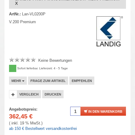
X
ArtNr.:
Lan-VL0200P
V.200 Premium
Keine Bewertungen
Sofort lieferbar. Lieferzeit: 4 - 5 Tage
MEHR
FRAGE ZUM ARTIKEL
EMPFEHLEN
VERGLEICH
DRUCKEN
Angebotspreis:
IN DEN WARENKORB
362,45
€
( inkl. 19 % MwSt.)
ab 150 € Bestellwert versandkostenfrei