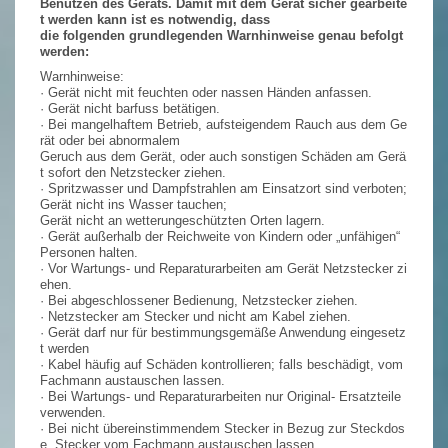
Benutzen des Geräts. Damit mit dem Gerät sicher gearbeite
t werden kann ist es notwendig, dass
die folgenden grundlegenden Warnhinweise genau befolgt
werden:
Warnhinweise:
· Gerät nicht mit feuchten oder nassen Händen anfassen.
· Gerät nicht barfuss betätigen.
· Bei mangelhaftem Betrieb, aufsteigendem Rauch aus dem Ge
rät oder bei abnormalem
Geruch aus dem Gerät, oder auch sonstigen Schäden am Gerä
t sofort den Netzstecker ziehen.
· Spritzwasser und Dampfstrahlen am Einsatzort sind verboten;
Gerät nicht ins Wasser tauchen;
Gerät nicht an wetterungeschützten Orten lagern.
· Gerät außerhalb der Reichweite von Kindern oder „unfähigen“
Personen halten.
· Vor Wartungs- und Reparaturarbeiten am Gerät Netzstecker zi
ehen.
· Bei abgeschlossener Bedienung, Netzstecker ziehen.
· Netzstecker am Stecker und nicht am Kabel ziehen.
· Gerät darf nur für bestimmungsgemäße Anwendung eingesetz
t werden
· Kabel häufig auf Schäden kontrollieren; falls beschädigt, vom
Fachmann austauschen lassen.
· Bei Wartungs- und Reparaturarbeiten nur Original- Ersatzteile
verwenden.
· Bei nicht übereinstimmendem Stecker in Bezug zur Steckdos
e, Stecker vom Fachmann austauschen lassen.