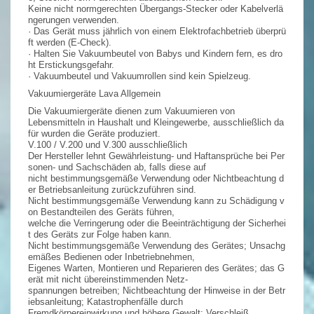
Keine nicht normgerechten Übergangs-Stecker oder Kabelverlä
ngerungen verwenden.
· Das Gerät muss jährlich von einem Elektrofachbetrieb überprü
ft werden (E-Check).
· Halten Sie Vakuumbeutel von Babys und Kindern fern, es dro
ht Erstickungsgefahr.
· Vakuumbeutel und Vakuumrollen sind kein Spielzeug.
Vakuumiergeräte Lava Allgemein
Die Vakuumiergeräte dienen zum Vakuumieren von
Lebensmitteln in Haushalt und Kleingewerbe, ausschließlich da
für wurden die Geräte produziert.
V.100 / V.200 und V.300 ausschließlich
Der Hersteller lehnt Gewährleistung- und Haftansprüche bei Per
sonen- und Sachschäden ab, falls diese auf
nicht bestimmungsgemäße Verwendung oder Nichtbeachtung d
er Betriebsanleitung zurückzuführen sind.
Nicht bestimmungsgemäße Verwendung kann zu Schädigung v
on Bestandteilen des Geräts führen,
welche die Verringerung oder die Beeinträchtigung der Sicherhei
t des Geräts zur Folge haben kann.
Nicht bestimmungsgemäße Verwendung des Gerätes; Unsachg
emäßes Bedienen oder Inbetriebnehmen,
Eigenes Warten, Montieren und Reparieren des Gerätes; das G
erät mit nicht übereinstimmenden Netz-
spannungen betreiben; Nichtbeachtung der Hinweise in der Betr
iebsanleitung; Katastrophenfälle durch
Fremdkörpereinwirkung und höhere Gewalt; Verschleiß.