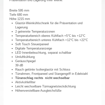
Präsentation und Lagerung Ihrer Weine.
Breite 595
mm
Tiefe 680 mm
Höhe 1215 mm
Glastür-Weinkühlschrank für die Präsentation und
Lagerung
2 getrennte Temperaturzonen
Temperaturbereich oberes Kühlfach +5°C bis +12°C
Temperaturbereich unteres Kühlfach +12°C bis +22°C
Soft Touch Steuerpaneel
Digitale Temperaturanzeige
LED Innenbeleuchtung, separat schaltbar
Umluftkühlung
Geräuschpegel
39
dB
Rauch getönte Isolierglastür mit Schloss
Türrahmen, Frontpaneel und Stangengriff in Edelstahl
Türanschlag rechts nicht wechselbar
Aktivkohlefilter
Leicht wechselbare Türmagnetsteckdichtung
Höhenverstellbare Ausgleichsfüße