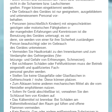
nicht in die Scharniere bzw. Laufschienen
greifen. Finger können eingeklemmt werden.
• Der Gebrauch des Gerätes ist nur geeignetem, ausgebildetem
und unterwiesenem Personal vor-
behalten.
• Personen (einschließlich Kindern) mit eingeschränkten
geistigen oder motorischen Fähigkeiten o-
der mangelnden Erfahrungen und Kenntnissen ist die
Benutzung des Gerätes untersagt; es sei
denn, sie werden von einer für ihre Sicherheit zuständigen
Person beaufsichtigt oder im Gebrauch
des Gerätes unterwiesen.
• Vermeiden Sie Hautkontakt zu den Innenräumen und zum
Verdampfer des Gefriergerätes (Ver-
letzungs- und Gefahr von Erfrierungen, Schmerzen).
• Bei sichtbaren Schäden oder Fehlfunktionen muss der Betrieb
eingestellt und qualifiziertes Fach-
personal gerufen werden.
• Stellen Sie keine Glasgefäße oder Glasflaschen in
Gefrierschrank / -truhe. Diese können platzen.
• Zum Abtauen keine anderen mechanischen Mittel als die vom
Hersteller empfohlenen nutzen.
• Sofern Ihr Gerät abschließbar ist, verwahren Sie den
Schlüssel fern von Kindern auf.
• Das Kältemittel ist brennbar. Bei Schäden am
Kältemittelkreislauf den Raum gut lüften und offene
Flammen vermeiden.
• Kein Benzin, Gas oder andere entflammbare Substanzen in