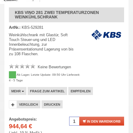
KBS VINO 281 ZWEI TEMPERATURZONEN
WEINKÜHLSCHRANK
ArtNr.:
KBS-529281
Weinkühlschrank mit Glastür, Soft
Touch Steuer-ung und LED
Innenbeleuchtung, zur
Präsensentationund Lagerung von bis
zu 108 Flaschen.
Keine Bewertungen
Ab Lager. Letzte Update: 09:50 Uhr Lieferzeit:
4 - 5 Tage
MEHR
FRAGE ZUM ARTIKEL
EMPFEHLEN
VERGLEICH
DRUCKEN
Angebotspreis:
IN DEN WARENKORB
944,64
€
( inkl. 19 % MwSt.)