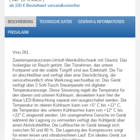
ab 150 € Bestellwert versandkostenfrei
BESCHREIBUNG
TECHNISCHE DATEN
GEWÄHR & INFORMATIONEN
PREISALARM
Vino 281
Zweitemperaturzonen-Umluft-Weinkühlschrank mit Glastür. Das
Isolierglas ist Rauch getönt. Der Türrahmen, das untere
Fontpanel und der stabile Türgriff sind aus Edelstahl. Die Tür
ist abschließbar und verfügt über eine Steckdichtung, die
servicefreundlich ohne Werkzeug wechselbar ist. Das Gerät
verfügt über 2 Soft-Touch Steuerpanele mit digitaler
Temperaturanzeige. Diese Steuerung regelt die Temperatur für
den oberen und unteren Kühlraum, desweitern kann hier die
blaue LED-Beleuchtung separat ein/-ausgeschaltet werden. Die
Temperatur im oberen Kühlraum kann von +5° C bis +12° C,
die Temperatur des unteren Kühlraumes kann von +12° C bis
+22° C eingestell werden. Um unangenehme Gerüche im Gerät
während der Lagrung zu vermeiden verfügt das Kühlgerät über
einen Aktivkohlefilter. Die Luftfeuchte im Gerät bewegt sich
zwischen 50 und 80 %. Die Lagerung des Kompressors sorgt
für einen leisen und vibrationsfreien Lauf. Ein ideales Gerät zur