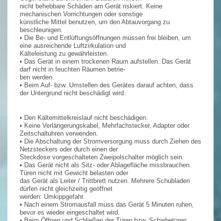
nicht behebbare Schäden am Gerät riskiert. Keine
mechanischen Vorrichtungen oder sonstige
künstliche Mittel benutzen, um den Abtauvorgang zu
beschleunigen.
• Die Be- und Entlüftungsöffnungen müssen frei bleiben, um
eine ausreichende Luftzirkulation und
Kälteleistung zu gewährleisten.
• Das Gerät in einem trockenen Raum aufstellen. Das Gerät
darf nicht in feuchten Räumen betrie-
ben werden.
• Beim Auf- bzw. Umstellen des Gerätes darauf achten, dass
der Untergrund nicht beschädigt wird.
• Den Kältemittelkreislauf nicht beschädigen.
• Keine Verlängerungskabel, Mehrfachstecker, Adapter oder
Zeitschaltuhren verwenden.
• Die Abschaltung der Stromversorgung muss durch Ziehen des
Netzsteckers oder durch einen der
Steckdose vorgeschalteten Zweipolschalter möglich sein.
• Das Gerät nicht als Sitz- oder Ablagefläche missbrauchen.
Türen nicht mit Gewicht belasten oder
das Gerät als Leiter / Trittbrett nutzen. Mehrere Schubladen
dürfen nicht gleichzeitig geöffnet
werden: Umkippgefahr.
• Nach einem Stromausfall muss das Gerät 5 Minuten ruhen,
bevor es wieder eingeschaltet wird.
• Beim Öffnen und Schließen der Türen bzw. Schiebetüren