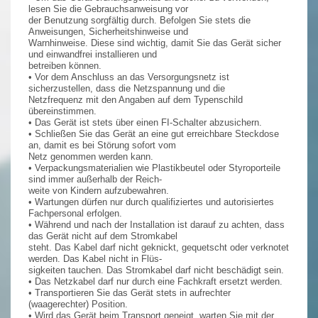
lesen Sie die Gebrauchsanweisung vor
der Benutzung sorgfältig durch. Befolgen Sie stets die
Anweisungen, Sicherheitshinweise und
Warnhinweise. Diese sind wichtig, damit Sie das Gerät sicher
und einwandfrei installieren und
betreiben können.
• Vor dem Anschluss an das Versorgungsnetz ist
sicherzustellen, dass die Netzspannung und die
Netzfrequenz mit den Angaben auf dem Typenschild
übereinstimmen.
• Das Gerät ist stets über einen FI-Schalter abzusichern.
• Schließen Sie das Gerät an eine gut erreichbare Steckdose
an, damit es bei Störung sofort vom
Netz genommen werden kann.
• Verpackungsmaterialien wie Plastikbeutel oder Styroporteile
sind immer außerhalb der Reich-
weite von Kindern aufzubewahren.
• Wartungen dürfen nur durch qualifiziertes und autorisiertes
Fachpersonal erfolgen.
• Während und nach der Installation ist darauf zu achten, dass
das Gerät nicht auf dem Stromkabel
steht. Das Kabel darf nicht geknickt, gequetscht oder verknotet
werden. Das Kabel nicht in Flüs-
sigkeiten tauchen. Das Stromkabel darf nicht beschädigt sein.
• Das Netzkabel darf nur durch eine Fachkraft ersetzt werden.
• Transportieren Sie das Gerät stets in aufrechter
(waagerechter) Position.
• Wird das Gerät beim Transport geneigt, warten Sie mit der