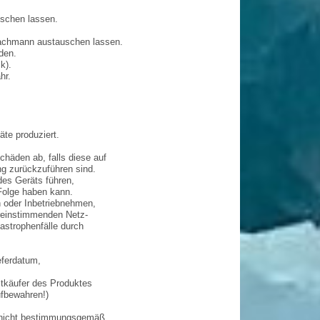
uschen lassen.
Fachmann austauschen lassen.
den.
k).
hr.
te produziert.
häden ab, falls diese auf
g zurückzuführen sind.
es Geräts führen,
 Folge haben kann.
oder Inbetriebnehmen,
ereinstimmenden Netz-
astrophenfälle durch
eferdatum,
stkäufer des Produktes
fbewahren!)
s nicht bestimmungsgemäß.