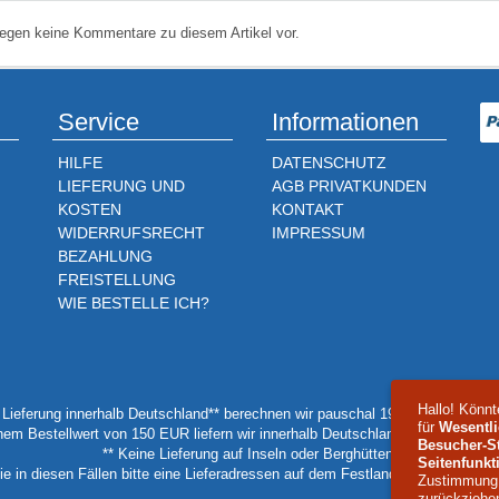
iegen keine Kommentare zu diesem Artikel vor.
Service
Informationen
HILFE
DATENSCHUTZ
LIEFERUNG UND
AGB PRIVATKUNDEN
KOSTEN
KONTAKT
WIDERRUFSRECHT
IMPRESSUM
BEZAHLUNG
FREISTELLUNG
WIE BESTELLE ICH?
Hallo! Könnt
e Lieferung innerhalb Deutschland** berechnen wir pauschal 19,90 EUR pro Bes
für
Wesentli
nem Bestellwert von 150 EUR liefern wir innerhalb Deutschland** versandkoste
Besucher-St
** Keine Lieferung auf Inseln oder Berghütten.
Seitenfunkt
e in diesen Fällen bitte eine Lieferadressen auf dem Festland oder einer Talst
Zustimmung s
zurückziehe