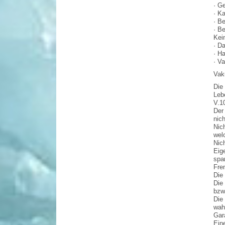
· G
· K
· Be
· B
Kei
· D
· H
· V
Vak
Die
Leb
V.1
Der
nic
Nic
wel
Nic
Eig
spa
Fre
Die 
Die 
bzw
Die
wah
Gar
Ein