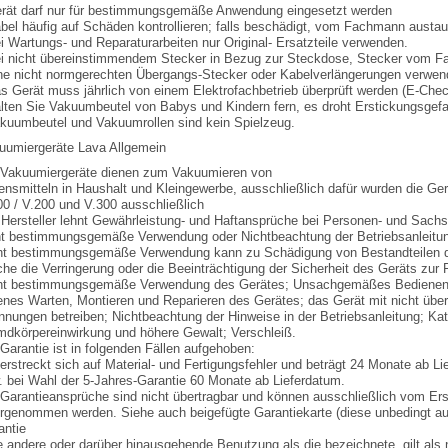
erät darf nur für bestimmungsgemäße Anwendung eingesetzt werden
abel häufig auf Schäden kontrollieren; falls beschädigt, vom Fachmann austa
i Wartungs- und Reparaturarbeiten nur Original- Ersatzteile verwenden.
ei nicht übereinstimmendem Stecker in Bezug zur Steckdose, Stecker vom 
ne nicht normgerechten Übergangs-Stecker oder Kabelverlängerungen verwen
as Gerät muss jährlich von einem Elektrofachbetrieb überprüft werden (E-Chec
alten Sie Vakuumbeutel von Babys und Kindern fern, es droht Erstickungsgefa
akuumbeutel und Vakuumrollen sind kein Spielzeug.
uumiergeräte Lava Allgemein
 Vakuumiergeräte dienen zum Vakuumieren von
ensmitteln in Haushalt und Kleingewerbe, ausschließlich dafür wurden die Gerä
00 / V.200 und V.300 ausschließlich
 Hersteller lehnt Gewährleistung- und Haftansprüche bei Personen- und Sachsc
ht bestimmungsgemäße Verwendung oder Nichtbeachtung der Betriebsanleitun
ht bestimmungsgemäße Verwendung kann zu Schädigung von Bestandteilen d
che die Verringerung oder die Beeinträchtigung der Sicherheit des Geräts zur
ht bestimmungsgemäße Verwendung des Gerätes; Unsachgemäßes Bedienen 
enes Warten, Montieren und Reparieren des Gerätes; das Gerät mit nicht üb
nnungen betreiben; Nichtbeachtung der Hinweise in der Betriebsanleitung; Kat
mdkörpereinwirkung und höhere Gewalt; Verschleiß.
Garantie ist in folgenden Fällen aufgehoben:
erstreckt sich auf Material- und Fertigungsfehler und beträgt 24 Monate ab Li
. bei Wahl der 5-Jahres-Garantie 60 Monate ab Lieferdatum.
 Garantieansprüche sind nicht übertragbar und können ausschließlich vom Er
rgenommen werden. Siehe auch beigefügte Garantiekarte (diese unbedingt au
antie
e andere oder darüber hinausgehende Benutzung als die bezeichnete, gilt al