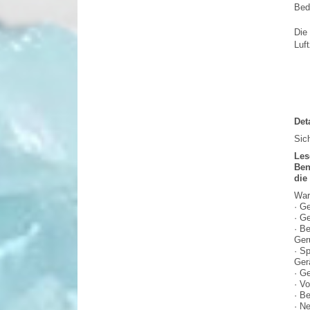
Bed
Die 
Luf
Det
Sic
Les
Ben
die
War
· G
· Ge
· B
Ger
· S
Ger
· G
· V
· B
· N