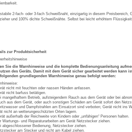
ienbarkeit.
stabile 2-fach- oder 3-fach Schweißnaht, einzigartig in diesem Preisbereich, 
tzieher und 100% dichte Schweißnähte. Selbst bei leicht erhöhtem Flüssigkeit
ails zur Produktsicherheit
herheitshinweise
en Sie die Warnhinweise und die komplette Bedienungsanleitung aufme
utzen des Geräts. Damit mit dem Gerät sicher gearbeitet werden kann is
 folgenden grundlegenden Warnhinweise genau befolgt werden:
nhinweise:
erät nicht mit feuchten oder nassen Händen anfassen.
rät nicht barfuss betätigen.
ei mangelhaftem Betrieb, aufsteigendem Rauch aus dem Gerät oder bei abno
uch aus dem Gerät, oder auch sonstigen Schäden am Gerät sofort den Netzst
pritzwasser und Dampfstrahlen am Einsatzort sind verboten; Gerät nicht ins 
ät nicht an wetterungeschützten Orten lagern.
erät außerhalb der Reichweite von Kindern oder „unfähigen“ Personen halten.
or Wartungs- und Reparaturarbeiten am Gerät Netzstecker ziehen.
ei abgeschlossener Bedienung, Netzstecker ziehen.
etzstecker am Stecker und nicht am Kabel ziehen.