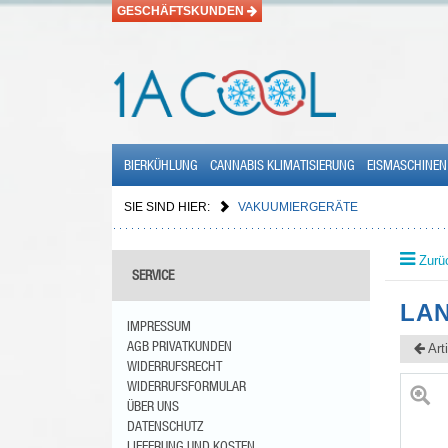
GESCHÄFTSKUNDEN
BIERKÜHLUNG
CANNABIS KLIMATISIERUNG
EISMASCHINEN
SIE SIND HIER:
VAKUUMIERGERÄTE
Zurü
SERVICE
LAN
IMPRESSUM
AGB PRIVATKUNDEN
Art
WIDERRUFSRECHT
WIDERRUFSFORMULAR
ÜBER UNS
DATENSCHUTZ
LIEFERUNG UND KOSTEN