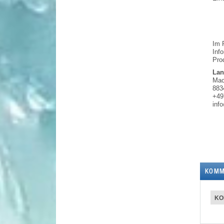
Im 
Info
Prod
Lan
Mac
883
+49
inf
KOMM
KO