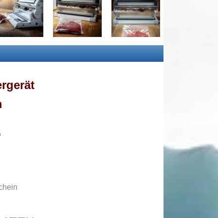
rgerät
m
G
chein