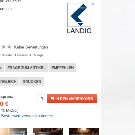
an-VL0350P
remium
Keine Bewertungen
 lieferbar. Lieferzeit: 4 - 5 Tage
FRAGE ZUM ARTIKEL
EMPFEHLEN
ERGLEICH
DRUCKEN
spreis:
IN DEN WARENKORB
40
€
19 % MwSt.)
 Bestellwert versandkostenfrei