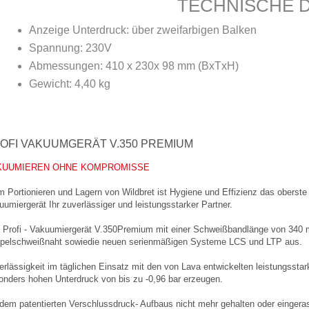
TECHNISCHE 
Anzeige Unterdruck: über zweifarbigen Balken
Spannung: 230V
Abmessungen: 410 x 230x 98 mm (BxTxH)
Gewicht: 4,40 kg
OFI VAKUUMGERÄT V.350 PREMIUM
KUUMIEREN OHNE KOMPROMISSE
m Portionieren und Lagern von Wildbret ist Hygiene und Effizienz das oberste
umiergerät Ihr zuverlässiger und leistungsstarker Partner.
 Profi - Vakuumiergerät V.350Premium mit einer Schweißbandlänge von 340 m
pelschweißnaht sowiedie neuen serienmäßigen Systeme LCS und LTP aus.
erlässigkeit im täglichen Einsatz mit den von Lava entwickelten leistungssta
onders hohen Unterdruck von bis zu -0,96 bar erzeugen.
 dem patentierten Verschlussdruck- Aufbaus nicht mehr gehalten oder eingeras