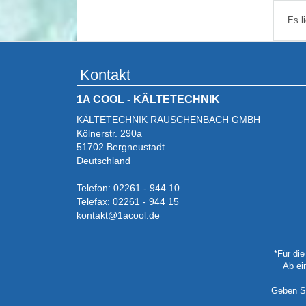
Es l
Kontakt
1A COOL - KÄLTETECHNIK
KÄLTETECHNIK RAUSCHENBACH GMBH
Kölnerstr. 290a
51702 Bergneustadt
Deutschland
Telefon: 02261 - 944 10
Telefax: 02261 - 944 15
kontakt@1acool.de
*Für di
Ab ei
Geben Si