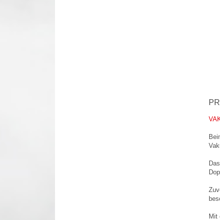
PR
VA
Bei
Vaku
Das
Dop
Zuv
bes
Mit