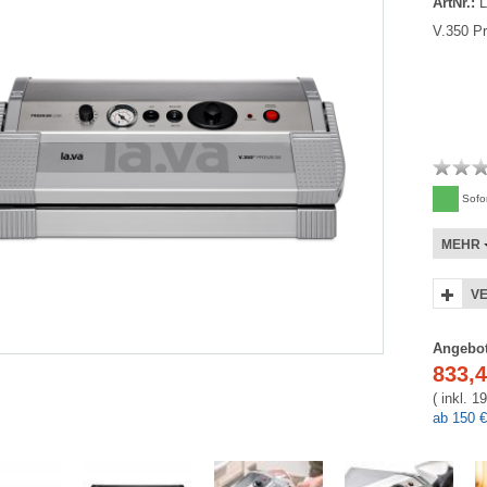
ArtNr.:
L
V.350 P
Sofort
MEHR
V
Angebot
833,
( inkl. 
ab 150 €