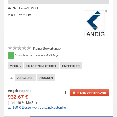
ArtNr.:
Lan-VL0400P
V.400 Premium
Keine Bewertungen
Sofort lieferbar. Lieferzeit: 4 - 5 Tage
MEHR
FRAGE ZUM ARTIKEL
EMPFEHLEN
VERGLEICH
DRUCKEN
Angebotspreis:
IN DEN WARENKORB
932,67
€
( inkl. 19 % MwSt.)
ab 150 € Bestellwert versandkostenfrei