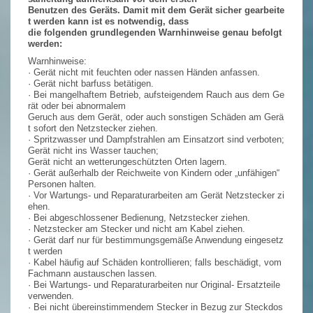
Benutzen des Geräts. Damit mit dem Gerät sicher gearbeite
t werden kann ist es notwendig, dass
die folgenden grundlegenden Warnhinweise genau befolgt
werden:
Warnhinweise:
· Gerät nicht mit feuchten oder nassen Händen anfassen.
· Gerät nicht barfuss betätigen.
· Bei mangelhaftem Betrieb, aufsteigendem Rauch aus dem Ge
rät oder bei abnormalem
Geruch aus dem Gerät, oder auch sonstigen Schäden am Gerä
t sofort den Netzstecker ziehen.
· Spritzwasser und Dampfstrahlen am Einsatzort sind verboten;
Gerät nicht ins Wasser tauchen;
Gerät nicht an wetterungeschützten Orten lagern.
· Gerät außerhalb der Reichweite von Kindern oder „unfähigen“
Personen halten.
· Vor Wartungs- und Reparaturarbeiten am Gerät Netzstecker zi
ehen.
· Bei abgeschlossener Bedienung, Netzstecker ziehen.
· Netzstecker am Stecker und nicht am Kabel ziehen.
· Gerät darf nur für bestimmungsgemäße Anwendung eingesetz
t werden
· Kabel häufig auf Schäden kontrollieren; falls beschädigt, vom
Fachmann austauschen lassen.
· Bei Wartungs- und Reparaturarbeiten nur Original- Ersatzteile
verwenden.
· Bei nicht übereinstimmendem Stecker in Bezug zur Steckdos