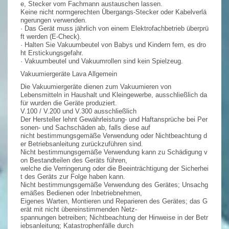
e, Stecker vom Fachmann austauschen lassen.
Keine nicht normgerechten Übergangs-Stecker oder Kabelverlä
ngerungen verwenden.
· Das Gerät muss jährlich von einem Elektrofachbetrieb überprü
ft werden (E-Check).
· Halten Sie Vakuumbeutel von Babys und Kindern fern, es dro
ht Erstickungsgefahr.
· Vakuumbeutel und Vakuumrollen sind kein Spielzeug.
Vakuumiergeräte Lava Allgemein
Die Vakuumiergeräte dienen zum Vakuumieren von
Lebensmitteln in Haushalt und Kleingewerbe, ausschließlich da
für wurden die Geräte produziert.
V.100 / V.200 und V.300 ausschließlich
Der Hersteller lehnt Gewährleistung- und Haftansprüche bei Per
sonen- und Sachschäden ab, falls diese auf
nicht bestimmungsgemäße Verwendung oder Nichtbeachtung d
er Betriebsanleitung zurückzuführen sind.
Nicht bestimmungsgemäße Verwendung kann zu Schädigung v
on Bestandteilen des Geräts führen,
welche die Verringerung oder die Beeinträchtigung der Sicherhei
t des Geräts zur Folge haben kann.
Nicht bestimmungsgemäße Verwendung des Gerätes; Unsachg
emäßes Bedienen oder Inbetriebnehmen,
Eigenes Warten, Montieren und Reparieren des Gerätes; das G
erät mit nicht übereinstimmenden Netz-
spannungen betreiben; Nichtbeachtung der Hinweise in der Betr
iebsanleitung; Katastrophenfälle durch