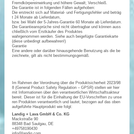
Fremdkörpereinwirkung und höhere Gewalt; Verschleiß.
Die Garantie ist in folgenden Fällen aufgehoben:
Die erstreckt sich auf Material- und Fertigungsfehler und beträg
t 24 Monate ab Lieferdatum,
bzw. bei Wahl der 5-Jahres-Garantie 60 Monate ab Lieferdatum.
Die Garantieansprüche sind nicht übertragbar und können auss
chließlich vom Erstkäufer des Produktes
wahrgenommen werden. Siehe auch beigefügte Garantiekarte
(diese unbedingt aufbewahren!)
Garantie
Eine andere oder darüber hinausgehende Benutzung als die be
zeichnete, gilt als nicht bestimmungsgemäß.
Im Rahmen der Verordnung über die Produktsicherheit 2023/98
8 (General Product Safety Regulation – GPSR) stellen wir hier
mit Informationen über den verantwortlichen Wirtschaftsakteur
bereit. Dieser ist für die Einhaltung der EU-Vorschriften zu unse
ren Produkten verantwortlich und lautet, bezogen auf das oben
aufgeführte Hauptprodukt wie folgt:
Landig + Lava GmbH & Co. KG
Mackstraße 90
88348 Bad Saulgau, DE
+49758190430
info@landig.com